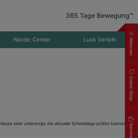
365 Tage Bewegung™
Nordic Center
Luck Verleih
Webcam
Online-Shop
use oder unterwegs die aktuelle Schneelage prüfen kannst,
Service