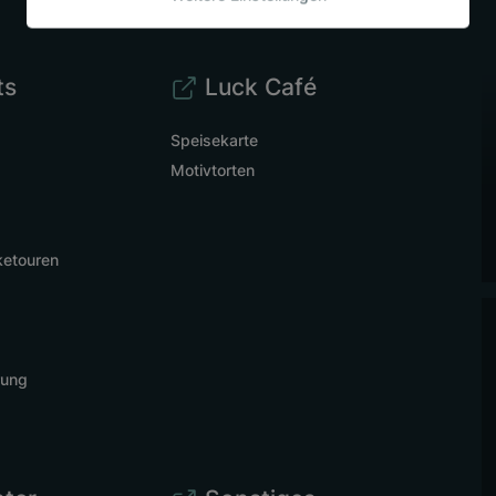
ts
Luck Café
Speisekarte
Motivtorten
ketouren
rung