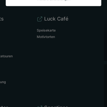
ts
Luck Café
Speisekarte
Motivtorten
ketouren
rung