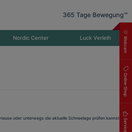
365 Tage Bewegung™
Nordic Center
Luck Verleih
Webcam
Online-Shop
use oder unterwegs die aktuelle Schneelage prüfen kannst,
Service