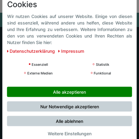
Cookies
Wir nutzen Cookies auf unserer Website. Einige von diesen
sind essenziell, während andere uns helfen, diese Website
und Ihre Erfahrung zu verbessern. Weitere Informationen zu
den von uns verwendeten Cookies und Ihren Rechten als
Nutzer finden Sie hier:
Luck Intersport
Daten­schutz­erklärung
Impressum
Luck Events
Essenziell
Statistik
Externe Medien
Funktional
Luck Café
Alle akzeptieren
Luck Kids
Nur Notwendige akzeptieren
Nordic Center
Alle ablehnen
Weitere Einstellungen