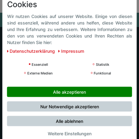
Cookies
Wir nutzen Cookies auf unserer Website. Einige von diesen
sind essenziell, während andere uns helfen, diese Website
und Ihre Erfahrung zu verbessern. Weitere Informationen zu
den von uns verwendeten Cookies und Ihren Rechten als
Nutzer finden Sie hier:
Luck Intersport
Daten­schutz­erklärung
Impressum
Luck Events
Essenziell
Statistik
Externe Medien
Funktional
Luck Café
Alle akzeptieren
Luck Kids
Nur Notwendige akzeptieren
Nordic Center
Alle ablehnen
Weitere Einstellungen