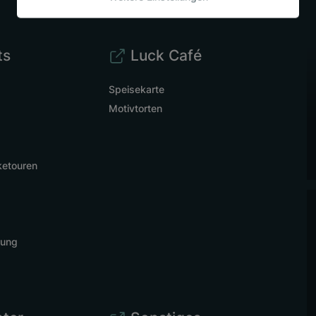
ts
Luck Café
Speisekarte
Motivtorten
ketouren
rung