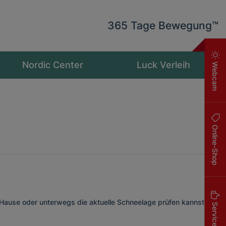
365 Tage Bewegung™
Nordic Center
Luck Verleih
Webcam
Online-Shop
use oder unterwegs die aktuelle Schneelage prüfen kannst,
Service