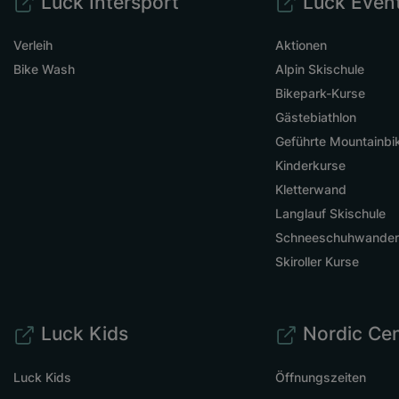
Luck Intersport
Luck Even
Verleih
Aktionen
Bike Wash
Alpin Skischule
Bikepark-Kurse
Gästebiathlon
Geführte Mountainbi
Kinderkurse
Kletterwand
Langlauf Skischule
Schneeschuhwande
Skiroller Kurse
Luck Kids
Nordic Cen
Luck Kids
Öffnungszeiten