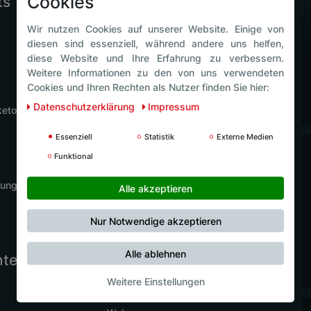
Cookies
ts
Luck Café
Wir nutzen Cookies auf unserer Website. Einige von
Speisekarte
diesen sind essenziell, während andere uns helfen,
Motivtorten
diese Website und Ihre Erfahrung zu verbessern.
Weitere Informationen zu den von uns verwendeten
Cookies und Ihren Rechten als Nutzer finden Sie hier:
Daten­schutz­erklärung
Impressum
ketouren
Essenziell
Statistik
Externe Medien
Funktional
rung
Alle akzeptieren
Nur Notwendige akzeptieren
Alle ablehnen
ter
Sonstiges
Weitere Einstellungen
Online-Shop